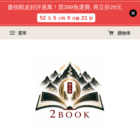
慶祝蝦皮好評過萬！買399免運費, 再立折29元
52
5
9
20
天
小時
分鐘
秒
選單
購物車