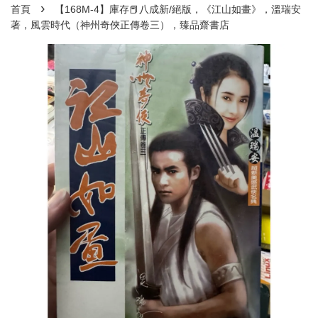
›
首頁
【168M-4】庫存📕八成新/絕版，《江山如畫》，溫瑞安
著，風雲時代（神州奇俠正傳卷三），臻品齋書店