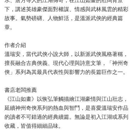
水、唐方等人的江湖傳奇，在江山如畫的壯闊背景
下，講述英雄豪傑面對權謀、情感與武林風雲的精彩
故事。氣勢磅礴、人物鮮活，是溫派武俠的經典篇
章。
作者介紹
溫瑞安，當代武俠小說大師，以新派武俠風格著稱，
擅長融合古典俠義、現代心理與詩意文筆，「神州奇
俠」系列為其最具代表性與影響力的長篇巨作之一。
書店老闆推薦
《江山如畫》以恢弘筆觸描繪江湖豪情與江山壯志，
延續神州奇俠系列的熱血與智鬥，是喜愛溫瑞安作品
的讀者不可錯過的經典續篇。無論是初入江湖或系列
收藏，皆值得細細品味。