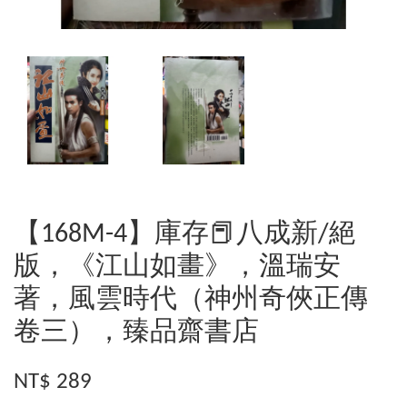
【168M-4】庫存📕八成新/絕
版，《江山如畫》，溫瑞安
著，風雲時代（神州奇俠正傳
卷三），臻品齋書店
NT$ 289