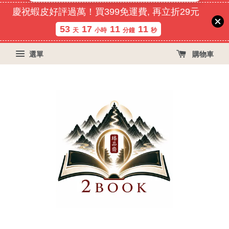
慶祝蝦皮好評過萬！買399免運費, 再立折29元
53
17
11
11
天
小時
分鐘
秒
選單
購物車