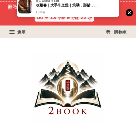
慶祝蝦皮好評過萬！買399免運費, 再立折29元
54
13
9
22
天
小時
分鐘
秒
選單
購物車