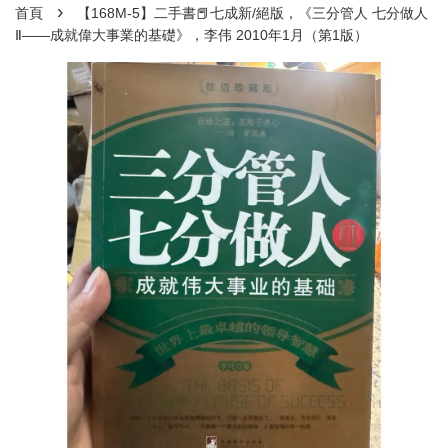
›
首頁
【168M-5】二手書📕七成新/絕版，《三分管人 七分做人
Ⅱ——成就偉大事業的基礎》，李伟 2010年1月（第1版）