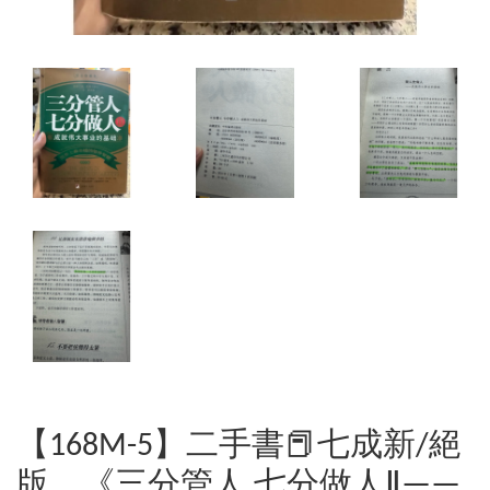
【168M-5】二手書📕七成新/絕
版，《三分管人 七分做人Ⅱ——