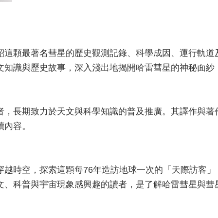
紹這顆最著名彗星的歷史觀測記錄、科學成因、運行軌道
文知識與歷史故事，深入淺出地揭開哈雷彗星的神秘面紗
者，長期致力於天文與科學知識的普及推廣。其譯作與著
讀內容。
穿越時空，探索這顆每76年造訪地球一次的「天際訪客」
文、科普與宇宙現象感興趣的讀者，是了解哈雷彗星與彗