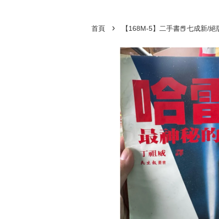
›
首頁
【168M-5】二手書📕七成