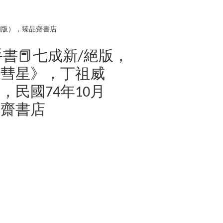
（初版），臻品齋書店
二手書📕七成新/絕版，
的彗星》，丁祖威
，民國74年10月
品齋書店