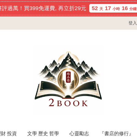
評過萬！買399免運費, 再立折29元
52
17
16
天
小時
分鐘
登入
理財 投資
文學 歷史 哲學
心靈勵志
『書店的修行』