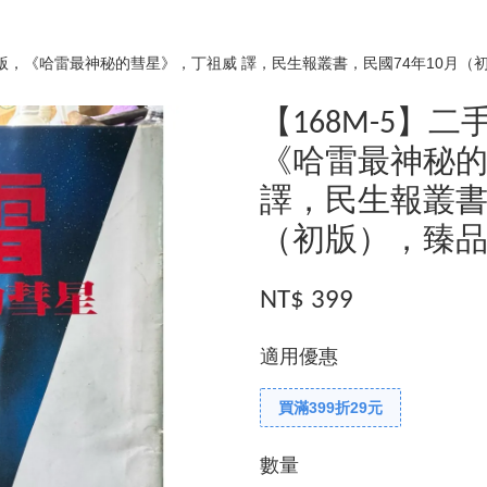
新/絕版，《哈雷最神秘的彗星》，丁祖威 譯，民生報叢書，民國74年10月
【168M-5】
《哈雷最神秘
譯，民生報叢書
（初版），臻
NT$ 399
適用優惠
買滿399折29元
數量