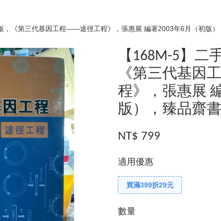
/絕版，《第三代基因工程——途徑工程》，張惠展 編著2003年6月（初版
【168M-5】
《第三代基因工
程》，張惠展 編
版），臻品齋
NT$ 799
適用優惠
買滿399折29元
數量