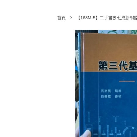
›
首頁
【168M-5】二手書📕七成新