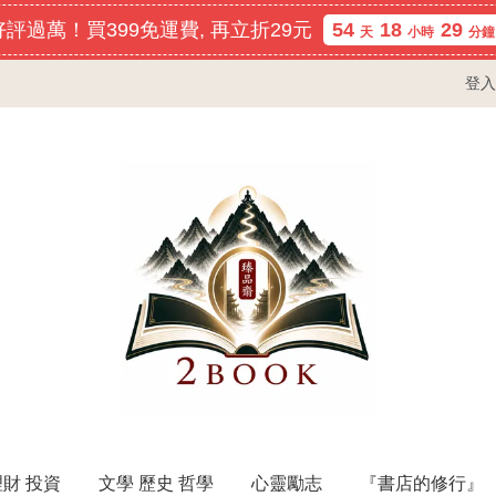
評過萬！買399免運費, 再立折29元
54
18
29
天
小時
分鐘
登入
理財 投資
文學 歷史 哲學
心靈勵志
『書店的修行』