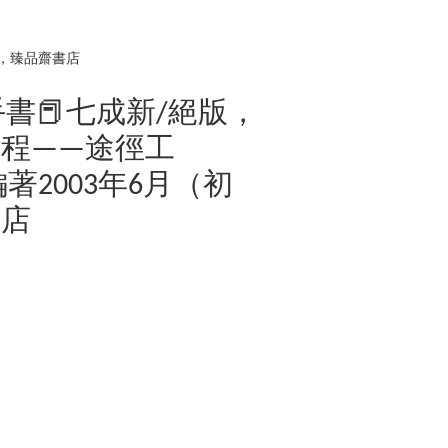
），臻品齋書店
二手書📕七成新/絕版，
程——途徑工
著2003年6月（初
書店