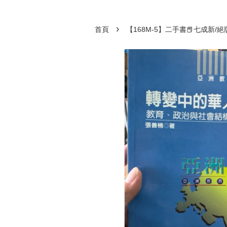
›
首頁
【168M-5】二手書📕七成