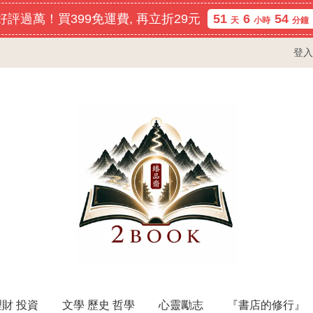
評過萬！買399免運費, 再立折29元
51
6
54
天
小時
分鐘
登入
理財 投資
文學 歷史 哲學
心靈勵志
『書店的修行』