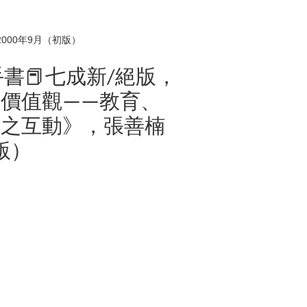
000年9月（初版）
二手書📕七成新/絕版，
價值觀——教育、
構之互動》，張善楠
版）