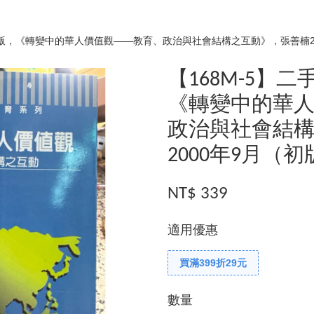
新/絕版，《轉變中的華人價值觀——教育、政治與社會結構之互動》，張善楠2
【168M-5】
《轉變中的華人
政治與社會結
2000年9月（初
NT$ 339
適用優惠
買滿399折29元
數量