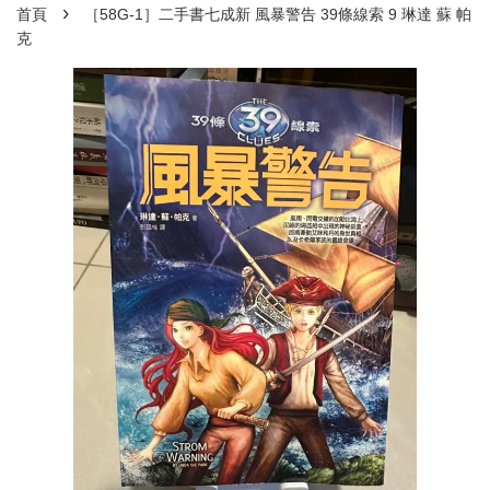
›
首頁
［58G-1］二手書七成新 風暴警告 39條線索 9 琳達 蘇 帕
克