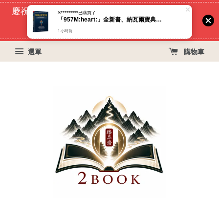
慶祝蝦皮好評過萬！買399免運費, 再立折29元
55
2
35
30
天
小時
分鐘
秒
選單
購物車