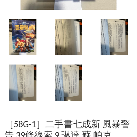
［58G-1］二手書七成新 風暴警
告 39條線索 9 琳達 蘇 帕克