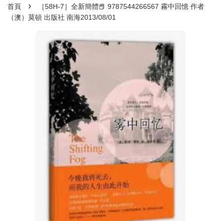
›
首頁
［58H-7］全新簡體📕 9787544266567 霧中回憶 作者
（澳）莫頓 出版社 南海2013/08/01