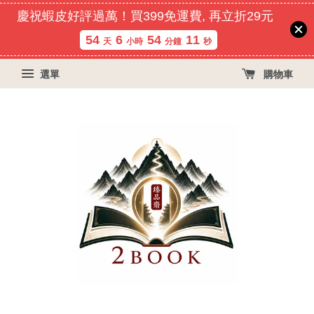
慶祝蝦皮好評過萬！買399免運費, 再立折29元
54
6
54
10
天
小時
分鐘
秒
選單
購物車