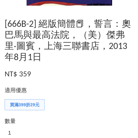
[666B-2] 絕版簡體📕，誓言：奧
巴馬與最高法院，（美）傑弗
里·圖賓，上海三聯書店，2013
年8月1日
NT$ 359
適用優惠
買滿399折29元
數量