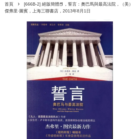
›
首頁
[666B-2] 絕版簡體📕，誓言：奧巴馬與最高法院，（美）
傑弗里·圖賓，上海三聯書店，2013年8月1日