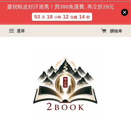
慶祝蝦皮好評過萬！買399免運費, 再立折29元
53
18
12
14
天
小時
分鐘
秒
選單
購物車