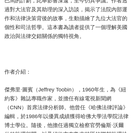
巴馬的計劃，此舉影響深遠，至今仍具爭議。作者透
過對大法官及其助理的深入訪談，揭示了法院內部運
作和法律決策背後的故事，生動描繪了九位大法官的
個性和司法哲學。這本書為讀者提供了一個理解美國
政治與法律交錯關係的獨特視角。
作者介紹：
傑弗里·圖賓（Jeffrey Toobin），1960年生，為《紐
約客》雜誌專職作家，並擔任有線電視新聞網
（CNN）首席法律分析師。他曾任《哈佛法律評論》
編輯，於1986年以優異成績獲得哈佛大學法學院法律
博士學位。隨後，他擔任過獨立檢察官勞倫斯·沃爾