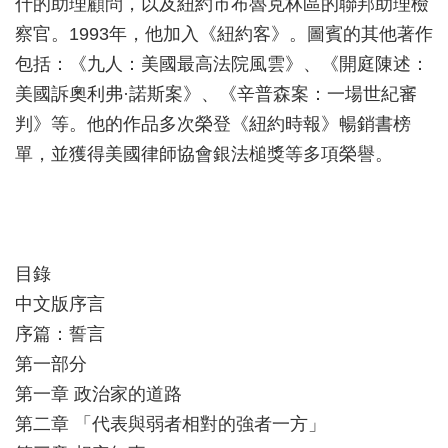
什的助理顧問，以及紐約市布魯克林區的聯邦助理檢
察官。1993年，他加入《紐約客》。圖賓的其他著作
包括：《九人：美國最高法院風雲》、《開庭陳述：
美國訴奧利弗·諾斯案》、《辛普森案：一場世紀審
判》等。他的作品多次榮登《紐約時報》暢銷書榜
單，並獲得美國律師協會銀法槌獎等多項榮譽。
目錄
中文版序言
序篇：誓言
第一部分
第一章 政治家的道路
第二章 「代表與弱者相對的強者一方」