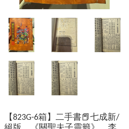
【823G-6箱】二手書📕七成新/
絕版，《關聖夫子靈籤》，李