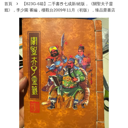
›
首頁
【823G-6箱】二手書📕七成新/絕版，《關聖夫子靈
籤》，李少園 審編，樓觀台2009年11月（初版），臻品齋書店