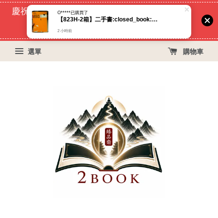
慶祝蝦皮好評過萬！買399免運費, 再立折29元
55
4
5
15
天
小時
分鐘
秒
選單
購物車