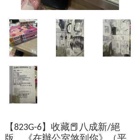
【823G-6】收藏📕八成新/絕
版，《在辦公室煞到你》（平