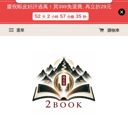
慶祝蝦皮好評過萬！買399免運費, 再立折29元
52
2
57
35
天
小時
分鐘
秒
選單
購物車