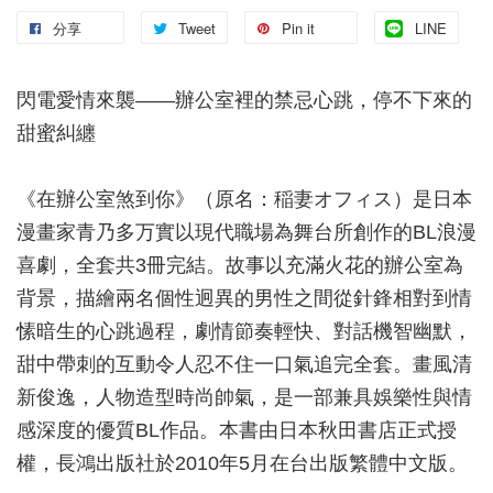
分享
Tweet
Pin it
LINE
閃電愛情來襲——辦公室裡的禁忌心跳，停不下來的
甜蜜糾纏
《在辦公室煞到你》（原名：稲妻オフィス）是日本
漫畫家青乃多万實以現代職場為舞台所創作的BL浪漫
喜劇，全套共3冊完結。故事以充滿火花的辦公室為
背景，描繪兩名個性迥異的男性之間從針鋒相對到情
愫暗生的心跳過程，劇情節奏輕快、對話機智幽默，
甜中帶刺的互動令人忍不住一口氣追完全套。畫風清
新俊逸，人物造型時尚帥氣，是一部兼具娛樂性與情
感深度的優質BL作品。本書由日本秋田書店正式授
權，長鴻出版社於2010年5月在台出版繁體中文版。