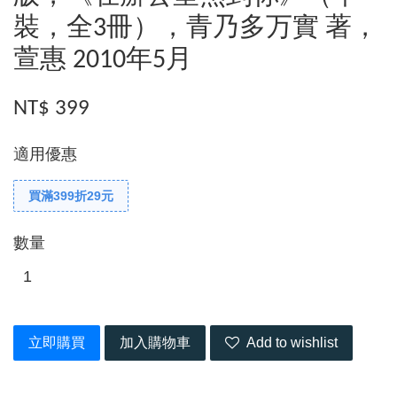
裝，全3冊），青乃多万實 著，
萱惠 2010年5月
NT$ 399
適用優惠
買滿399折29元
數量
立即購買
加入購物車
Add to wishlist