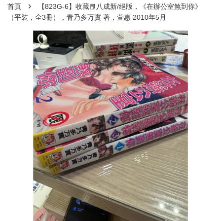
›
首頁
【823G-6】收藏📕八成新/絕版，《在辦公室煞到你》
（平裝，全3冊），青乃多万實 著，萱惠 2010年5月