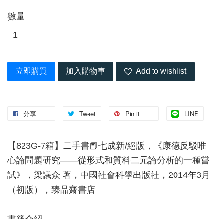
數量
立即購買
加入購物車
Add to wishlist
分享
Tweet
Pin it
LINE
【823G-7箱】二手書📕七成新/絕版，《康德反駁唯
心論問題研究——從形式和質料二元論分析的一種嘗
試》，梁議众 著，中國社會科學出版社，2014年3月
（初版），臻品齋書店
書籍介紹