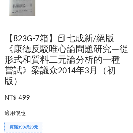
【823G-7箱】📕七成新/絕版
《康德反駁唯心論問題研究—從
形式和質料二元論分析的一種
嘗試》梁議众2014年3月（初
版）
NT$ 499
適用優惠
買滿399折29元