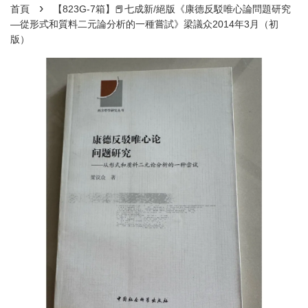
›
首頁
【823G-7箱】📕七成新/絕版《康德反駁唯心論問題研究
—從形式和質料二元論分析的一種嘗試》梁議众2014年3月（初
版）