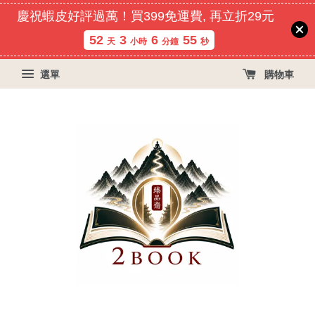
慶祝蝦皮好評過萬！買399免運費, 再立折29元
52
3
6
54
天
小時
分鐘
秒
選單
購物車