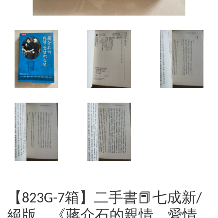
【823G-7箱】二手書📕七成新/
絕版，《蔣介石的親情、愛情