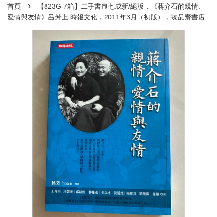
›
首頁
【823G-7箱】二手書📕七成新/絕版，《蔣介石的親情、
愛情與友情》呂芳上 時報文化，2011年3月（初版），臻品齋書店