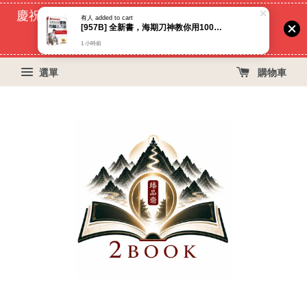
慶祝蝦皮好評過萬！買399免運費, 再立折29元
有人
added to cart
[957B] 全新書，海期刀神教你用100張圖實戰均線三刀流，刀神，大樂文化，2025年1月22日
51
6
30
19
天
小時
分鐘
秒
1 小時前
選單
購物車