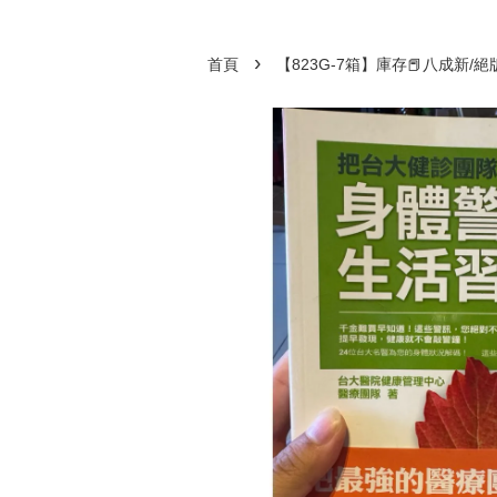
›
首頁
【823G-7箱】庫存📕八成