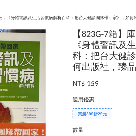
新/絕版，《身體警訊及生活習慣病解析百科：把台大健診團隊帶回家》，如
【823G-7箱】
《身體警訊及
科：把台大健
何出版社，臻
NT$ 159
適用優惠
買滿399折29元
數量