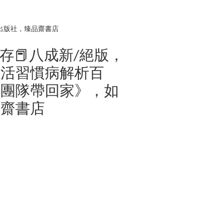
何出版社，臻品齋書店
庫存📕八成新/絕版，
生活習慣病解析百
診團隊帶回家》，如
品齋書店