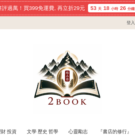
評過萬！買399免運費, 再立折29元
53
18
26
天
小時
分鐘
登入
理財 投資
文學 歷史 哲學
心靈勵志
『書店的修行』