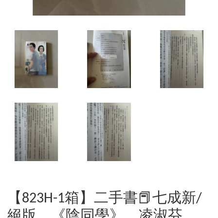
【823H-1箱】二手書📕七成新/
絕版，《陰同學》，凌淑芬