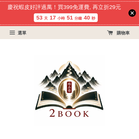
慶祝蝦皮好評過萬！買399免運費, 再立折29元
53
17
51
40
天
小時
分鐘
秒
選單
購物車