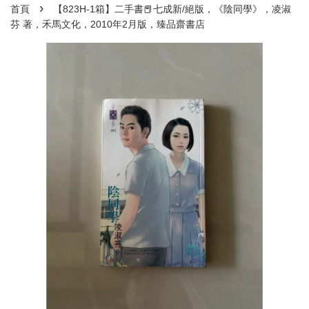
›
首頁
【823H-1箱】二手書📕七成新/絕版，《陰同學》，凌淑
芬 著，禾馬文化，2010年2月版，臻品齋書店