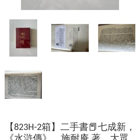
【823H-2箱】二手書📕七成新，
《水滸傳》，施耐庵 著，大眾