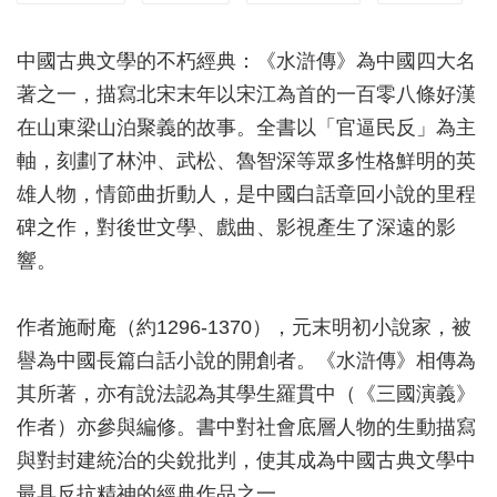
中國古典文學的不朽經典：《水滸傳》為中國四大名
著之一，描寫北宋末年以宋江為首的一百零八條好漢
在山東梁山泊聚義的故事。全書以「官逼民反」為主
軸，刻劃了林沖、武松、魯智深等眾多性格鮮明的英
雄人物，情節曲折動人，是中國白話章回小說的里程
碑之作，對後世文學、戲曲、影視產生了深遠的影
響。
作者施耐庵（約1296-1370），元末明初小說家，被
譽為中國長篇白話小說的開創者。《水滸傳》相傳為
其所著，亦有說法認為其學生羅貫中（《三國演義》
作者）亦參與編修。書中對社會底層人物的生動描寫
與對封建統治的尖銳批判，使其成為中國古典文學中
最具反抗精神的經典作品之一。