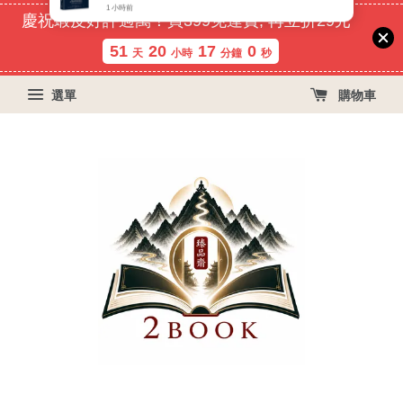
慶祝蝦皮好評過萬！買399免運費, 再立折29元
51
20
16
59
天
小時
分鐘
秒
選單
購物車