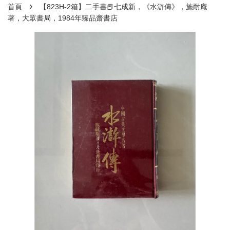
›
首頁
【823H-2箱】二手書📕七成新，《水滸傳》，施耐庵
著，大眾書局，1984年臻品齋書店