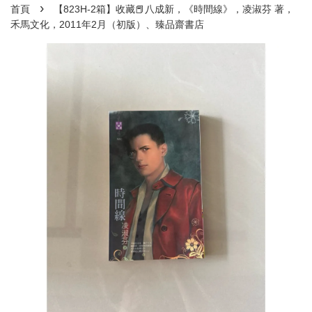
›
首頁
【823H-2箱】收藏📕八成新，《時間線》，凌淑芬 著，
禾馬文化，2011年2月（初版）、臻品齋書店