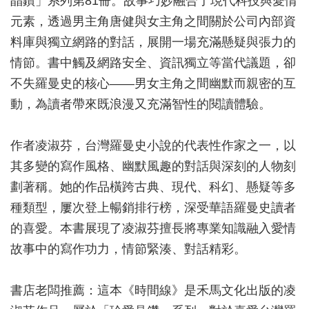
晶鑽」系列第81冊。故事巧妙融合了現代科技與愛情
元素，透過男主角唐健與女主角之間關於公司內部資
料庫與獨立網路的對話，展開一場充滿懸疑與張力的
情節。書中觸及網路安全、資訊獨立等當代議題，卻
不失羅曼史的核心——男女主角之間幽默而親密的互
動，為讀者帶來既浪漫又充滿智性的閱讀體驗。
作者凌淑芬，台灣羅曼史小說的代表性作家之一，以
其多變的寫作風格、幽默風趣的對話與深刻的人物刻
劃著稱。她的作品橫跨古典、現代、科幻、懸疑等多
種類型，屢次登上暢銷排行榜，深受華語羅曼史讀者
的喜愛。本書展現了凌淑芬擅長將專業知識融入愛情
故事中的寫作功力，情節緊湊、對話精彩。
書店老闆推薦：這本《時間線》是禾馬文化出版的凌