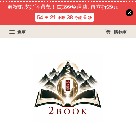
慶祝蝦皮好評過萬！買399免運費, 再立折29元
54
21
38
6
天
小時
分鐘
秒
選單
購物車