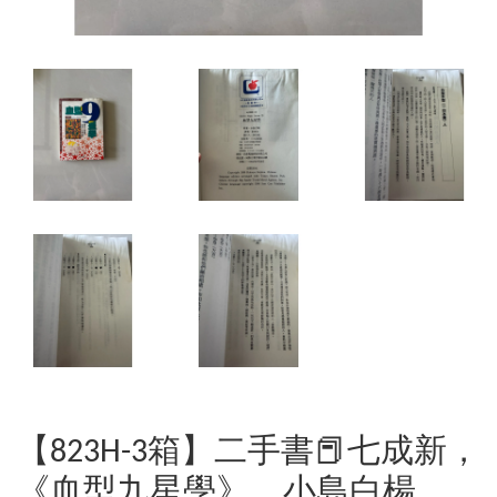
【823H-3箱】二手書📕七成新，
《血型九星學》，小島白楊