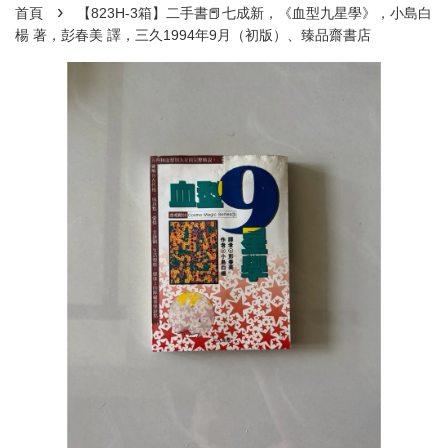
›
首頁
【823H-3箱】二手書📕七成新，《血型九星學》，小島白
楊 著，彭春美 譯，三久1994年9月（初版）、臻品齋書店