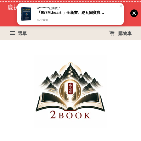
慶祝蝦皮好評過萬！買399免運費, 再立折29元
A********
已購買了
「957M:heart:️」全新書、納瓦爾寶典：從白手起家到財務自由， 矽谷傳奇創投家的投資哲學與人生智慧（臻品齋書店）
54
5
9
57
天
小時
分鐘
秒
41 分鐘前
選單
購物車