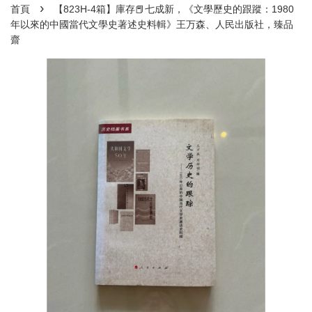
›
首頁
【823H-4箱】庫存📕七成新，《文學歷史的跟蹤：1980
年以來的中國當代文學史著述史料輯》王万森、人民出版社，臻品
齋