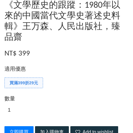
《文學歷史的跟蹤：1980年以
來的中國當代文學史著述史料
輯》王万森、人民出版社，臻
品齋
NT$ 399
適用優惠
買滿399折29元
數量
立即購買
加入購物車
Add to wishlist