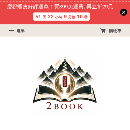
慶祝蝦皮好評過萬！買399免運費, 再立折29元
51
22
9
10
天
小時
分鐘
秒
選單
購物車