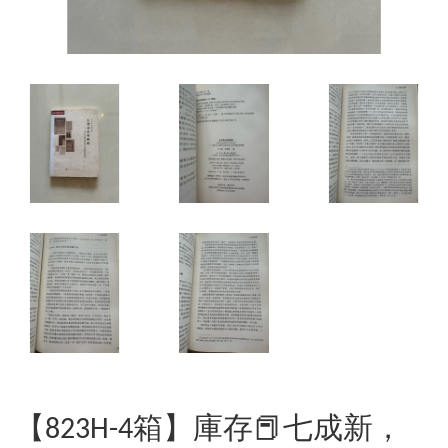
【823H-4箱】庫存📕七成新，