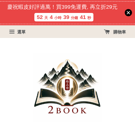
慶祝蝦皮好評過萬！買399免運費, 再立折29元
52
4
39
40
天
小時
分鐘
秒
選單
購物車