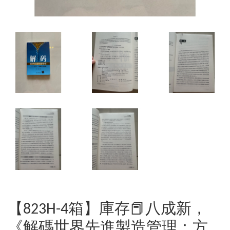
【823H-4箱】庫存📕八成新，
《解碼世界先進製造管理：方