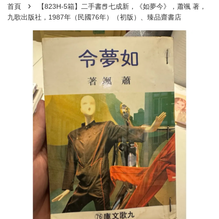
›
首頁
【823H-5箱】二手書📕七成新，《如夢今》，蕭颯 著，
九歌出版社，1987年（民國76年）（初版）、臻品齋書店