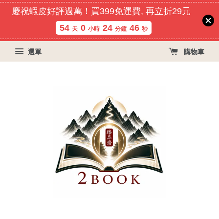
慶祝蝦皮好評過萬！買399免運費, 再立折29元
54
0
24
45
天
小時
分鐘
秒
選單
購物車