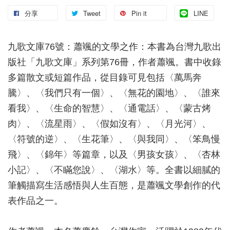
分享
Tweet
Pin it
LINE
九歌文庫76號：蕭颯的文學之作：本書為台灣九歌出
版社「九歌文庫」系列第76冊，作者蕭颯。書中收錄
多篇散文或短篇作品，從目錄可見包括〈萬馬奔
騰〉、〈我們只有一個〉、〈無花的園地〉、〈誰來
看我〉、〈生命的智慧〉、〈通電話〉、〈蒙古烤
肉〉、〈流星雨〉、〈假如沒有〉、〈月光河〉、
〈符號的逆〉、〈生花筆〉、〈與我同〉、〈笨鳥慢
飛〉、〈錦年〉等篇章，以及〈男孩女孩〉、〈杏林
小記〉、〈不瞞您說〉、〈湖水〉等。全書以細膩的
筆觸描寫生活感悟與人生百態，是蕭颯文學創作的代
表作品之一。