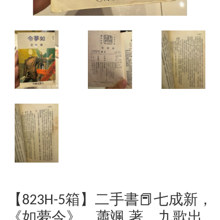
【823H-5箱】二手書📕七成新，
《如夢今》，蕭颯 著，九歌出