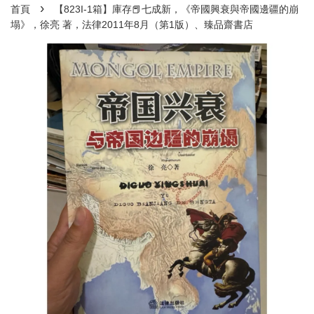
›
首頁
【823I-1箱】庫存📕七成新，《帝國興衰與帝國邊疆的崩
塌》，徐亮 著，法律2011年8月（第1版）、臻品齋書店