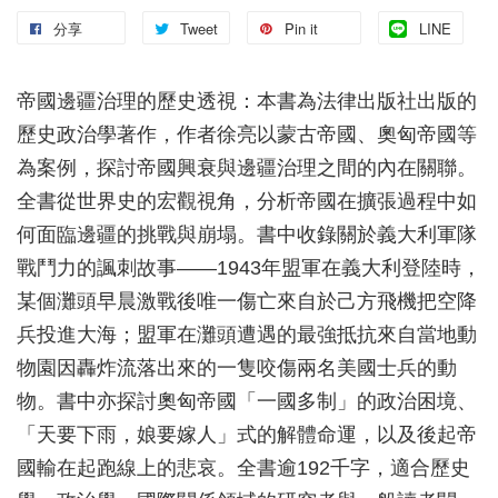
分享
Tweet
Pin it
LINE
帝國邊疆治理的歷史透視：本書為法律出版社出版的
歷史政治學著作，作者徐亮以蒙古帝國、奧匈帝國等
為案例，探討帝國興衰與邊疆治理之間的內在關聯。
全書從世界史的宏觀視角，分析帝國在擴張過程中如
何面臨邊疆的挑戰與崩塌。書中收錄關於義大利軍隊
戰鬥力的諷刺故事——1943年盟軍在義大利登陸時，
某個灘頭早晨激戰後唯一傷亡來自於己方飛機把空降
兵投進大海；盟軍在灘頭遭遇的最強抵抗來自當地動
物園因轟炸流落出來的一隻咬傷兩名美國士兵的動
物。書中亦探討奧匈帝國「一國多制」的政治困境、
「天要下雨，娘要嫁人」式的解體命運，以及後起帝
國輸在起跑線上的悲哀。全書逾192千字，適合歷史