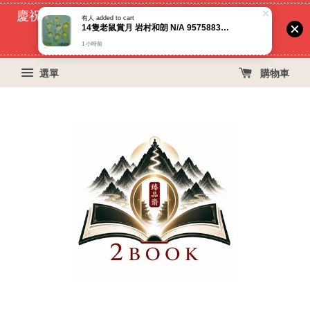
慶祝蝦皮好評過萬！買399免運費, 再立折29元
有人
added to cart
14隻老鼠賞月 岩村和朗 N/A 9575883101
50
15
40
2
天
小時
分鐘
秒
1 小時前
選單
購物車