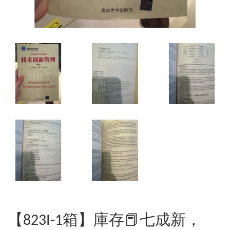
【823I-1箱】庫存📕七成新，