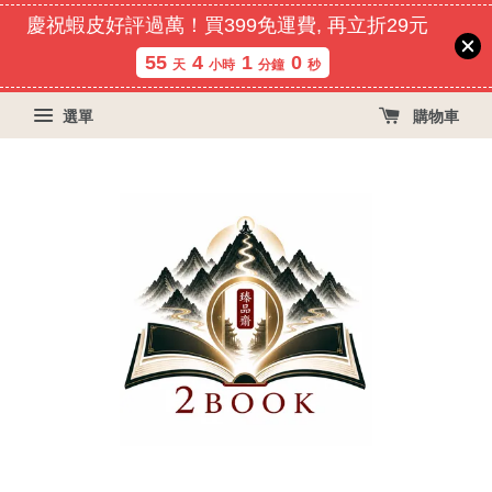
慶祝蝦皮好評過萬！買399免運費, 再立折29元
55
4
0
59
天
小時
分鐘
秒
選單
購物車