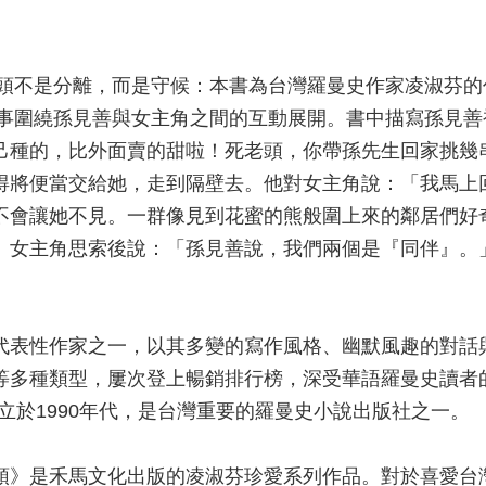
的盡頭不是分離，而是守候：本書為台灣羅曼史作家凌淑芬
。故事圍繞孫見善與女主角之間的互動展開。書中描寫孫見
己種的，比外面賣的甜啦！死老頭，你帶孫先生回家挑幾
得將便當交給她，走到隔壁去。他對女主角說：「我馬上
不會讓她不見。一群像見到花蜜的熊般圍上來的鄰居們好
」女主角思索後說：「孫見善說，我們兩個是『同伴』。
代表性作家之一，以其多變的寫作風格、幽默風趣的對話
等多種類型，屢次登上暢銷排行榜，深受華語羅曼史讀者
成立於1990年代，是台灣重要的羅曼史小說出版社之一。
頭》是禾馬文化出版的凌淑芬珍愛系列作品。對於喜愛台