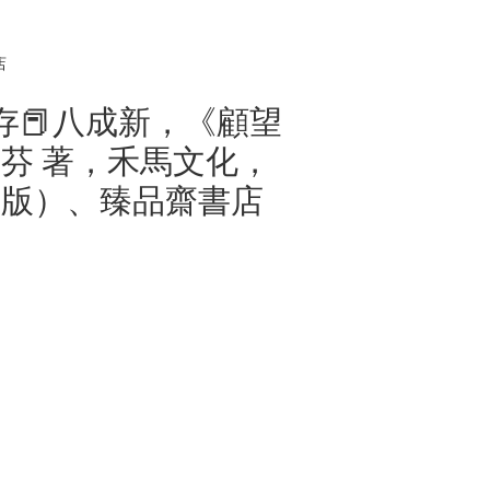
店
】庫存📕八成新，《顧望
芬 著，禾馬文化，
（初版）、臻品齋書店