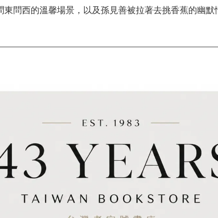
問東問西的溫馨場景，以及孫見善被拉著去挑香蕉的幽默