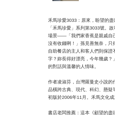
禾馬珍愛3033：原來，盼望
「禾馬珍愛」系列第3033號
場景——「我們家香蕉是親戚自
沒有收錢咧！」孫見善無奈，只
自助餐店的主人和客人們則保證
字？妳長得好漂亮，今年幾歲？
的對話與溫馨的人情味。
作者凌淑芬，台灣羅曼史小說的
品橫跨古典、現代、科幻、懸疑
初版於2006年11月。禾馬文化
書店老闆推薦：這本《顧望的盡