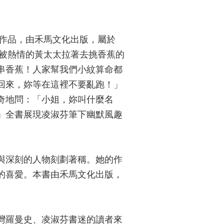
的作品，由禾馬文化出版，屬於
善被熱情的黃太太拉著去挑香蕉的
串香蕉！人家幫我們小紋算命都
回來，妳等在這裡不要亂跑！」
奇地問：「小姐，妳叫什麼名
」全書展現凌淑芬筆下幽默風趣
與深刻的人物刻劃著稱。她的作
的喜愛。本書由禾馬文化出版，
灣羅曼史、凌淑芬書迷的讀者來