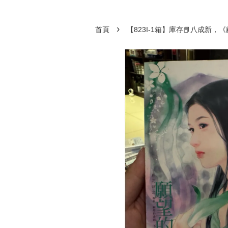
›
首頁
【823I-1箱】庫存📕八成新