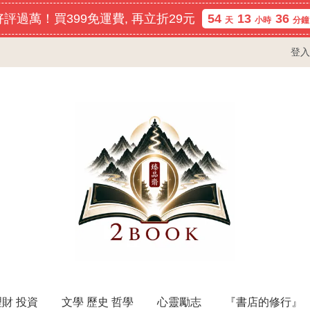
評過萬！買399免運費, 再立折29元
54
13
36
天
小時
分鐘
登入
理財 投資
文學 歷史 哲學
心靈勵志
『書店的修行』