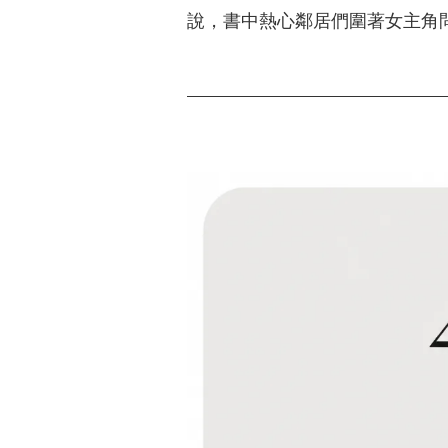
說，書中熱心鄰居們圍著女主角