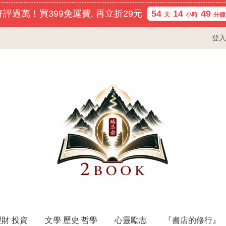
評過萬！買399免運費, 再立折29元
54
14
49
天
小時
分鐘
登入
理財 投資
文學 歷史 哲學
心靈勵志
『書店的修行』