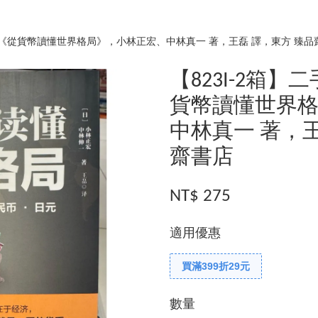
新，《從貨幣讀懂世界格局》，小林正宏、中林真一 著，王磊 譯，東方 臻品
【823I-2箱
貨幣讀懂世界
中林真一 著，王
齋書店
NT$ 275
適用優惠
買滿399折29元
數量