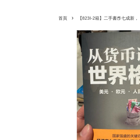
›
首頁
【823I-2箱】二手書📕七成