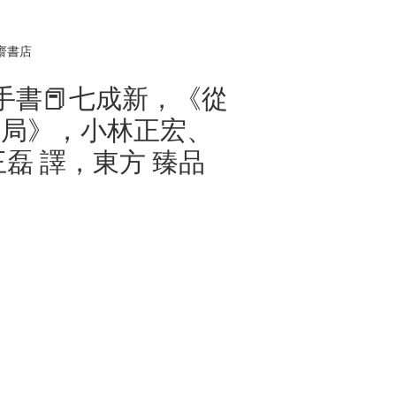
齋書店
】二手書📕七成新，《從
格局》，小林正宏、
磊 譯，東方 臻品