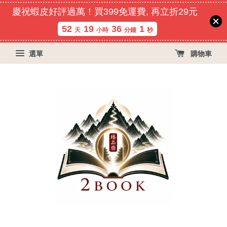
慶祝蝦皮好評過萬！買399免運費, 再立折29元
52
19
36
1
天
小時
分鐘
秒
選單
購物車