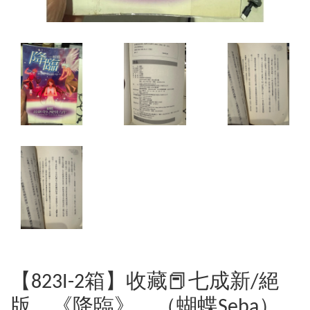
【823I-2箱】收藏📕七成新/絕
版，《降臨》，（蝴蝶Seba）