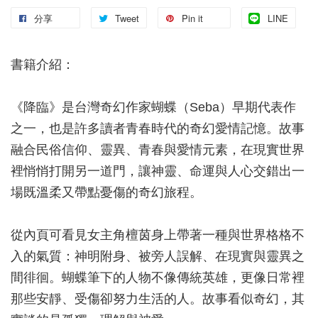
分享
Tweet
Pin it
LINE
書籍介紹：
《降臨》是台灣奇幻作家蝴蝶（Seba）早期代表作
之一，也是許多讀者青春時代的奇幻愛情記憶。故事
融合民俗信仰、靈異、青春與愛情元素，在現實世界
裡悄悄打開另一道門，讓神靈、命運與人心交錯出一
場既溫柔又帶點憂傷的奇幻旅程。
從內頁可看見女主角檀茵身上帶著一種與世界格格不
入的氣質：神明附身、被旁人誤解、在現實與靈異之
間徘徊。蝴蝶筆下的人物不像傳統英雄，更像日常裡
那些安靜、受傷卻努力生活的人。故事看似奇幻，其