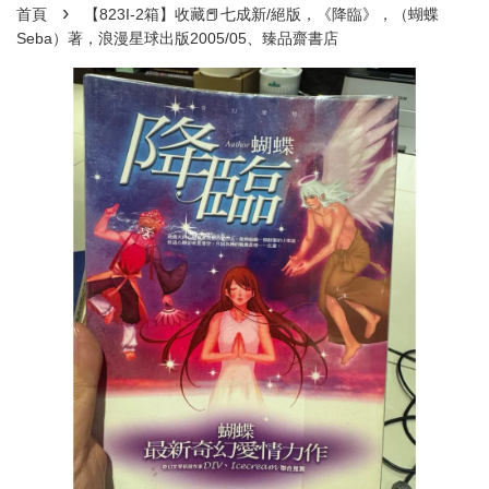
›
首頁
【823I-2箱】收藏📕七成新/絕版，《降臨》，（蝴蝶
Seba）著，浪漫星球出版2005/05、臻品齋書店