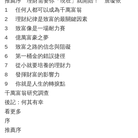
推薦序 理財需要你「現在」就開始！ 詹璇依
1 任何人都可以成為千萬富翁
2 理財紀律是致富的最關鍵因素
3 致富像是一場耐力賽
4 億萬富豪之夢
5 致富之路的信念與阻礙
6 第一桶金的錯誤捷徑
7 從小就要培養的理財力
8 發揮財富的影響力
9 你就是人生的轉捩點
千萬富翁研究調查
後記：何其有幸
看更多
序
推薦序