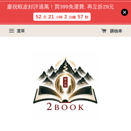
慶祝蝦皮好評過萬！買399免運費, 再立折29元
52
21
2
57
天
小時
分鐘
秒
選單
購物車