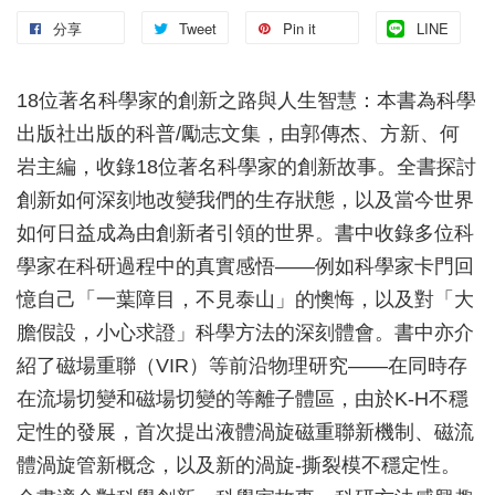
分享
Tweet
Pin it
LINE
18位著名科學家的創新之路與人生智慧：本書為科學
出版社出版的科普/勵志文集，由郭傳杰、方新、何
岩主編，收錄18位著名科學家的創新故事。全書探討
創新如何深刻地改變我們的生存狀態，以及當今世界
如何日益成為由創新者引領的世界。書中收錄多位科
學家在科研過程中的真實感悟——例如科學家卡門回
憶自己「一葉障目，不見泰山」的懊悔，以及對「大
膽假設，小心求證」科學方法的深刻體會。書中亦介
紹了磁場重聯（VIR）等前沿物理研究——在同時存
在流場切變和磁場切變的等離子體區，由於K-H不穩
定性的發展，首次提出液體渦旋磁重聯新機制、磁流
體渦旋管新概念，以及新的渦旋-撕裂模不穩定性。