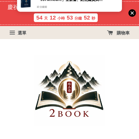
慶祝蝦皮好評過萬！買399免運費, 再立折29元
54
12
53
52
天
小時
分鐘
秒
選單
購物車