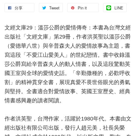
分享
Tweet
Pin it
LINE
文經文庫29：溫莎公爵的愛情傳奇：本書為台灣文經
出版社「文經文庫」第29冊，作者洪英聖以溫莎公爵
（愛德華八世）與辛普森夫人的愛情故事為主題，書
寫這段「不愛江山愛美人」的世紀戀情。書中收錄溫
莎公爵寫給辛普森夫人的動人情書，以及這段驚動英
國王室與全球的愛情史話。「辛勤撒種的，必歡呼收
割」的精神貫穿全書，展現真愛不畏世俗眼光的勇氣
與堅持。全書適合對愛情故事、英國王室歷史、經典
情書感興趣的讀者閱讀。
作者洪英聖，台灣作家，活躍於1980年代。本書由文
經出版社有限公司出版，發行人趙元美，社長吳榮