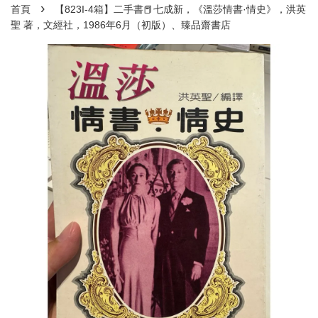
›
首頁
【823I-4箱】二手書📕七成新，《溫莎情書·情史》，洪英
聖 著，文經社，1986年6月（初版）、臻品齋書店