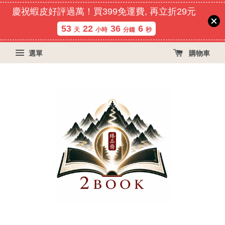
慶祝蝦皮好評過萬！買399免運費, 再立折29元
53
22
36
6
天
小時
分鐘
秒
選單
購物車