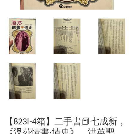
【823I-4箱】二手書📕七成新，
《溫莎情書·情史》，洪英聖