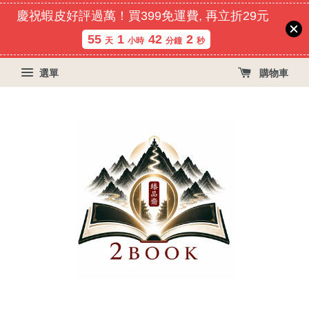
慶祝蝦皮好評過萬！買399免運費, 再立折29元
55
1
42
1
天
小時
分鐘
秒
選單
購物車