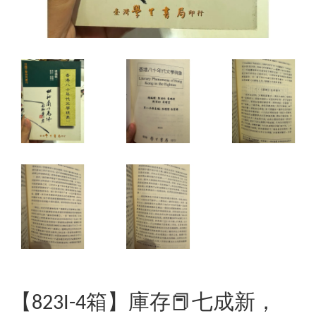
【823I-4箱】庫存📕七成新，