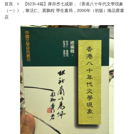
›
首頁
【823I-4箱】庫存📕七成新，《香港八十年代文學現象
（一）》，黎活仁、冀鵬程 學生書局，2000年（初版）臻品齋書
店