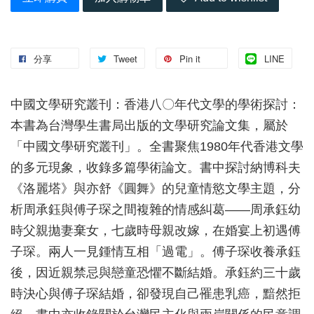
分享
Tweet
Pin it
LINE
中國文學研究叢刊：香港八〇年代文學的學術探討：
本書為台灣學生書局出版的文學研究論文集，屬於
「中國文學研究叢刊」。全書聚焦1980年代香港文學
的多元現象，收錄多篇學術論文。書中探討納博科夫
《洛麗塔》與亦舒《圓舞》的兒童情慾文學主題，分
析周承鈺與傅子琛之間複雜的情感糾葛——周承鈺幼
時父親拋妻棄女，七歲時母親改嫁，在婚宴上初遇傅
子琛。兩人一見鍾情互相「過電」。傅子琛收養承鈺
後，因近親禁忌與戀童恐懼不斷結婚。承鈺約三十歲
時決心與傅子琛結婚，卻發現自己罹患乳癌，黯然拒