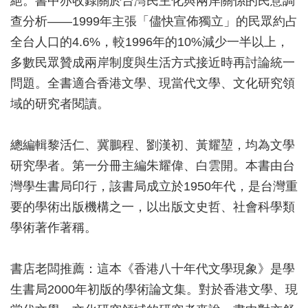
絕。書中亦收錄關於台灣民主化與兩岸關係的民意調
查分析——1999年主張「儘快宣佈獨立」的民眾約占
全台人口的4.6%，較1996年的10%減少一半以上，
多數民眾贊成兩岸制度與生活方式接近時再討論統一
問題。全書適合香港文學、現當代文學、文化研究領
域的研究者閱讀。
總編輯黎活仁、冀鵬程、劉漢初、黃耀堃，均為文學
研究學者。第一分冊主編朱耀偉、白雲開。本書由台
灣學生書局印行，該書局成立於1950年代，是台灣重
要的學術出版機構之一，以出版文史哲、社會科學類
學術著作著稱。
書店老闆推薦：這本《香港八十年代文學現象》是學
生書局2000年初版的學術論文集。對於香港文學、現