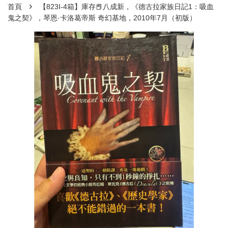
›
首頁
【823I-4箱】庫存📕八成新，《德古拉家族日記1：吸血
鬼之契》，琴恩·卡洛葛帝斯 奇幻基地，2010年7月（初版）