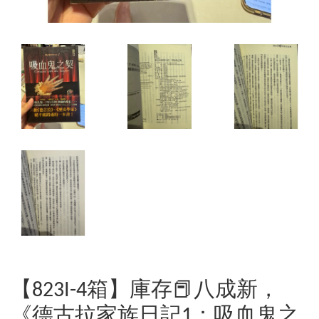
【823I-4箱】庫存📕八成新，
《德古拉家族日記1：吸血鬼之