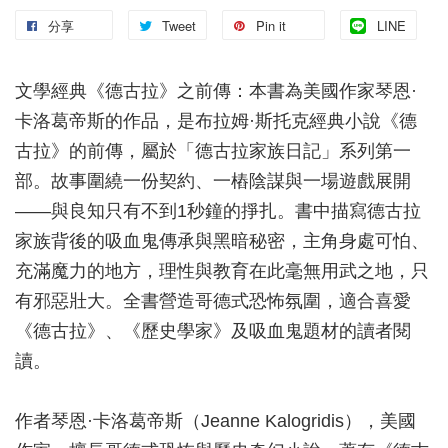
分享
Tweet
Pin it
LINE
文學經典《德古拉》之前傳：本書為美國作家琴恩·
卡洛葛帝斯的作品，是布拉姆·斯托克經典小說《德
古拉》的前傳，屬於「德古拉家族日記」系列第一
部。故事圍繞一份契約、一樁陰謀與一場遊戲展開
——與良知只有不到1秒鐘的掙扎。書中描寫德古拉
家族背後的吸血鬼傳承與黑暗秘密，主角身處可怕、
充滿魔力的地方，理性與教育在此毫無用武之地，只
有邪惡壯大。全書營造哥德式恐怖氛圍，適合喜愛
《德古拉》、《歷史學家》及吸血鬼題材的讀者閱
讀。
作者琴恩·卡洛葛帝斯（Jeanne Kalogridis），美國