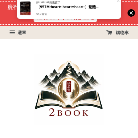
慶祝蝦皮好評過萬！買399免運費, 再立折29元
52
16
34
12
天
小時
分鐘
秒
選單
購物車