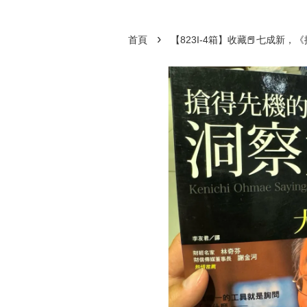
›
首頁
【823I-4箱】收藏📕七成新