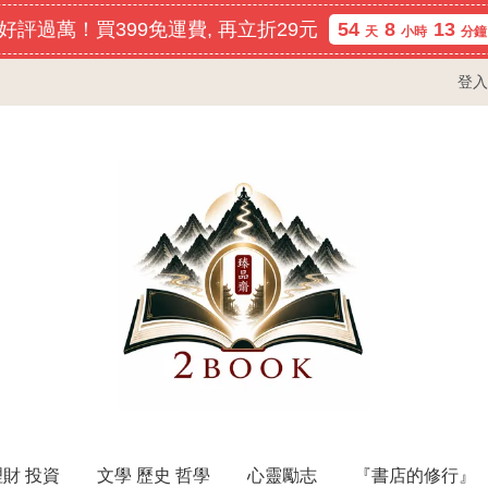
好評過萬！買399免運費, 再立折29元
54
8
13
天
小時
分鐘
登入
理財 投資
文學 歷史 哲學
心靈勵志
『書店的修行』