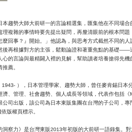
日本趨勢大師大前研一的言論精選集，匯集他在不同場合
處理複雜的事情時要先提出疑問，再釐清眼前的根本問題
怎麼回事？』開始。」他認為，與思考方式截然不同的人
然後再根據對方的主張，鬆動論證和著重焦點的基礎——
人心的言論與最精闢入裡的見解，幫助讀者培養搶得先機
情推薦。
mae，1943- ），日本管理學家、趨勢大師，曾任麥肯錫
經濟、管理、社會趨勢、個人成長等領域，代表作包括《M
限公司出版，該公司為日本東販集團在台灣的子公司，專
定價依版權頁標示。
的洞察力》是台灣東販2013年初版的大前研一語錄集。