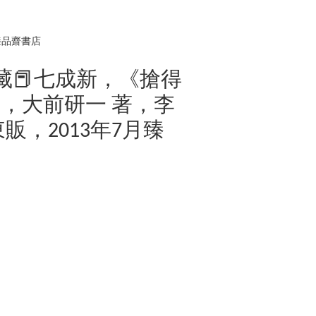
臻品齋書店
】收藏📕七成新，《搶得
，大前研一 著，李
販，2013年7月臻