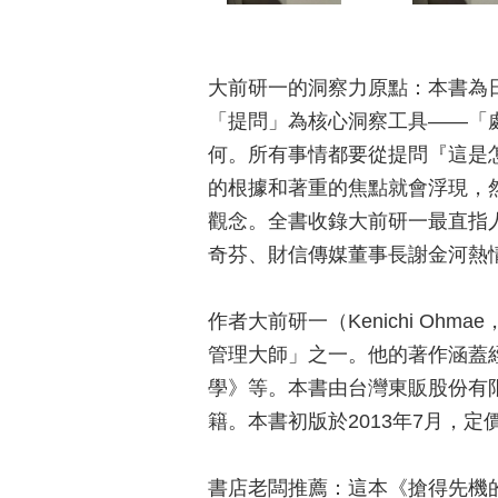
大前研一的洞察力原點：本書為
「提問」為核心洞察工具——「
何。所有事情都要從提問『這是
的根據和著重的焦點就會浮現，
觀念。全書收錄大前研一最直指
奇芬、財信傳媒董事長謝金河熱
作者大前研一（Kenichi Oh
管理大師」之一。他的著作涵蓋
學》等。本書由台灣東販股份有
籍。本書初版於2013年7月，
書店老闆推薦：這本《搶得先機