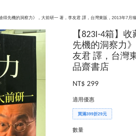
，《搶得先機的洞察力》，大前研一 著，李友君 譯，台灣東販，2013年7月
【823I-4箱
先機的洞察力》
友君 譯，台灣東
品齋書店
NT$ 299
適用優惠
買滿399折29元
數量