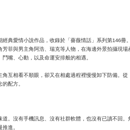
期經典愛情小說作品，收錄於「薔薇情話」系列第146冊
角芳菲與男主角阿浩、瑞克等人物，在海邊外景拍攝現場
、鬥嘴、心動，以及命運安排般的相遇。
主角互相看不順眼，卻又在相處過程裡慢慢卸下防備。從
念的配方。
味道。沒有手機訊息、沒有社群軟體，也沒有已讀不回。
慢推進。