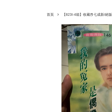
›
首頁
【823I-4箱】收藏📕七成新/