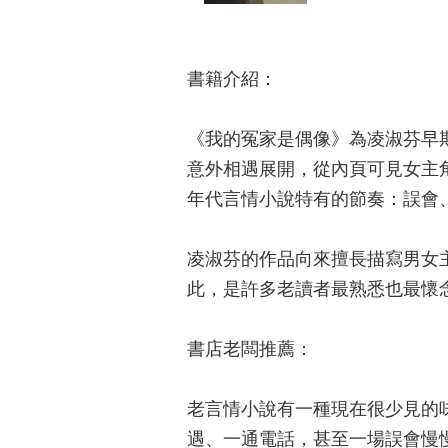
書籍介紹：
《我的冤家是偶像》為凌淑芬早
意外相遇展開，從內頁可見女主
年代言情小說特有的節奏：誤會
凌淑芬的作品向來擅長描寫男女
此，是許多老讀者最熟悉也最懷
書店老闆推薦：
老言情小說有一種現在很少見的
遇、一通電話，甚至一場誤會慢