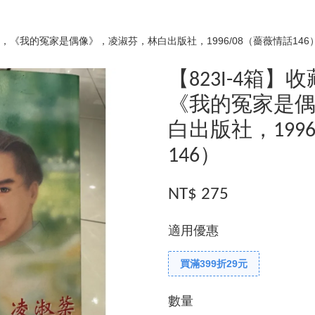
絕版，《我的冤家是偶像》，凌淑芬，林白出版社，1996/08（薔薇情話146
【823I-4箱】
《我的冤家是
白出版社，199
146）
NT$ 275
適用優惠
買滿399折29元
數量