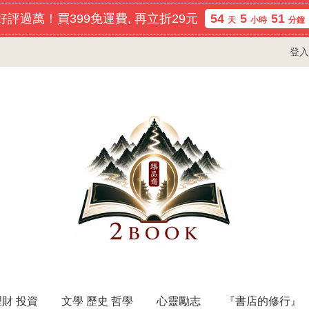
評過萬！買399免運費, 再立折29元
54
5
51
天
小時
分鐘
登入
理財 投資
文學 歷史 哲學
心靈勵志
『書店的修行』