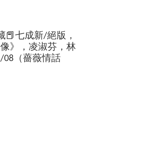
）
收藏📕七成新/絕版，
偶像》，凌淑芬，林
6/08（薔薇情話