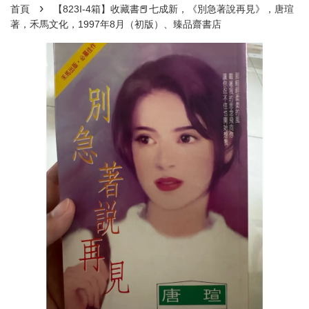
›
首頁
【823I-4箱】收藏書📕七成新，《別急著說再見》，唐瑄
著，禾馬文化，1997年8月（初版）、臻品齋書店