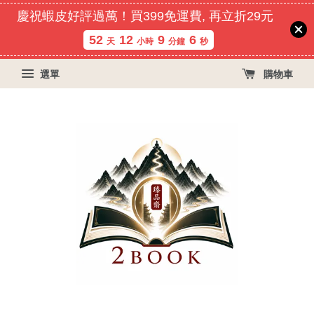
慶祝蝦皮好評過萬！買399免運費, 再立折29元
52
12
9
6
天
小時
分鐘
秒
選單
購物車