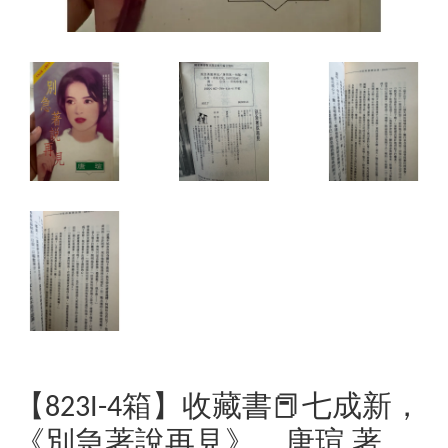
【823I-4箱】收藏書📕七成新，
《別急著說再見》，唐瑄 著，