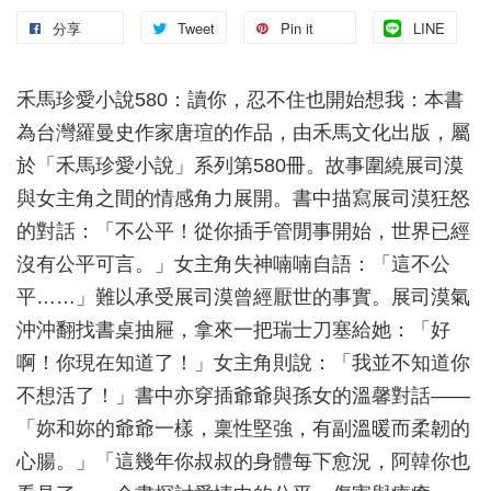
分享
Tweet
Pin it
LINE
禾馬珍愛小說580：讀你，忍不住也開始想我：本書
為台灣羅曼史作家唐瑄的作品，由禾馬文化出版，屬
於「禾馬珍愛小說」系列第580冊。故事圍繞展司漠
與女主角之間的情感角力展開。書中描寫展司漠狂怒
的對話：「不公平！從你插手管閒事開始，世界已經
沒有公平可言。」女主角失神喃喃自語：「這不公
平……」難以承受展司漠曾經厭世的事實。展司漠氣
沖沖翻找書桌抽屜，拿來一把瑞士刀塞給她：「好
啊！你現在知道了！」女主角則說：「我並不知道你
不想活了！」書中亦穿插爺爺與孫女的溫馨對話——
「妳和妳的爺爺一樣，稟性堅強，有副溫暖而柔韌的
心腸。」「這幾年你叔叔的身體每下愈況，阿韓你也