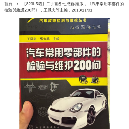
›
首頁
【823I-5箱】二手書📕七成新/絕版，《汽車常用零部件的
檢驗與維護200問》，王鳳忠等主編，2013/11/01