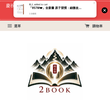
慶祝蝦皮好評過萬！買399免運費, 再立折29元
55
2
30
19
天
小時
分鐘
秒
選單
購物車