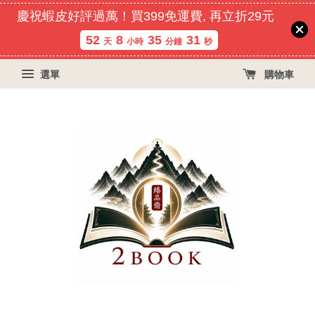
慶祝蝦皮好評過萬！買399免運費, 再立折29元
52
8
35
31
天
小時
分鐘
秒
選單
購物車