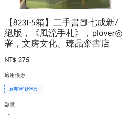
【823I-5箱】二手書📕七成新/
絕版，《風流手札》，plover◎
著，文房文化、臻品齋書店
NT$ 275
適用優惠
買滿399折29元
數量