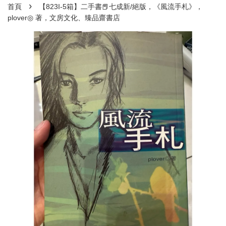
›
首頁
【823I-5箱】二手書📕七成新/絕版，《風流手札》，
plover◎ 著，文房文化、臻品齋書店