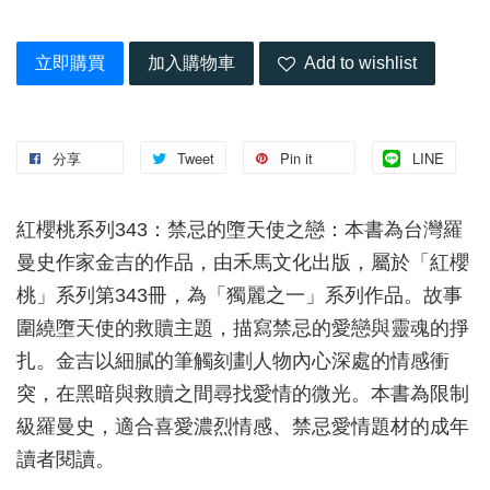
立即購買
加入購物車
Add to wishlist
分享
Tweet
Pin it
LINE
紅櫻桃系列343：禁忌的墮天使之戀：本書為台灣羅
曼史作家金吉的作品，由禾馬文化出版，屬於「紅櫻
桃」系列第343冊，為「獨麗之一」系列作品。故事
圍繞墮天使的救贖主題，描寫禁忌的愛戀與靈魂的掙
扎。金吉以細膩的筆觸刻劃人物內心深處的情感衝
突，在黑暗與救贖之間尋找愛情的微光。本書為限制
級羅曼史，適合喜愛濃烈情感、禁忌愛情題材的成年
讀者閱讀。