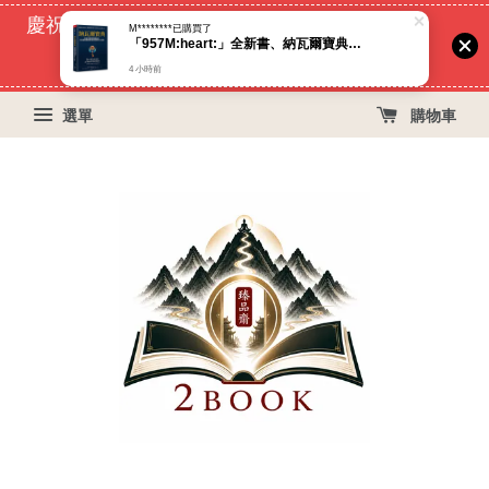
慶祝蝦皮好評過萬！買399免運費, 再立折29元
53
14
26
1
天
小時
分鐘
秒
選單
購物車