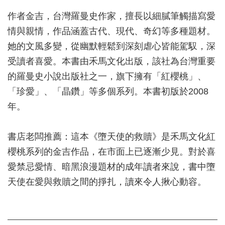
作者金吉，台灣羅曼史作家，擅長以細膩筆觸描寫愛
情與親情，作品涵蓋古代、現代、奇幻等多種題材。
她的文風多變，從幽默輕鬆到深刻虐心皆能駕馭，深
受讀者喜愛。本書由禾馬文化出版，該社為台灣重要
的羅曼史小說出版社之一，旗下擁有「紅櫻桃」、
「珍愛」、「晶鑽」等多個系列。本書初版於2008
年。
書店老闆推薦：這本《墮天使的救贖》是禾馬文化紅
櫻桃系列的金吉作品，在市面上已逐漸少見。對於喜
愛禁忌愛情、暗黑浪漫題材的成年讀者來說，書中墮
天使在愛與救贖之間的掙扎，讀來令人揪心動容。