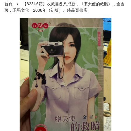
›
首頁
【823I-6箱】收藏書📕八成新，《墮天使的救贖》，金吉
著，禾馬文化，2008年（初版）、臻品齋書店