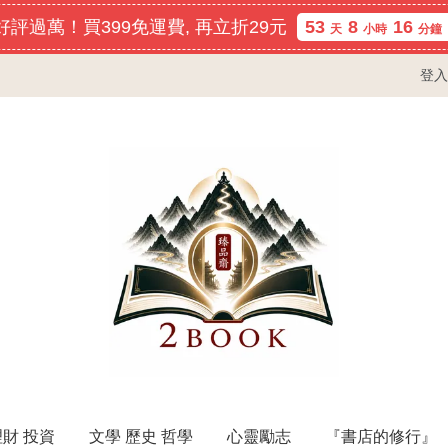
評過萬！買399免運費, 再立折29元
53
8
16
天
小時
分鐘
登入
理財 投資
文學 歷史 哲學
心靈勵志
『書店的修行』