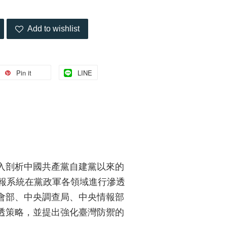
Add to wishlist
Pin it
LINE
入剖析中國共產黨自建黨以來的
報系統在黨政軍各領域進行滲透
會部、中央調查局、中央情報部
透策略，並提出強化臺灣防禦的