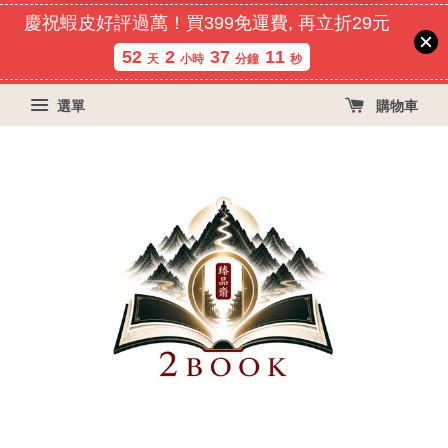
慶祝蝦皮好評過萬！買399免運費, 再立折29元
52
2
37
10
天
小時
分鐘
秒
選單
購物車