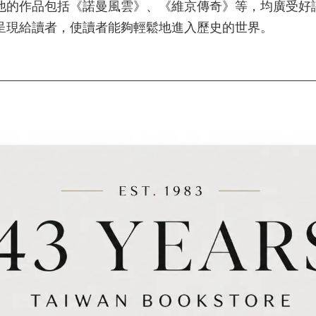
他的作品包括《諾曼風雲》、《維京傳奇》等，均廣受好
呈現給讀者，使讀者能夠輕鬆地進入歷史的世界。