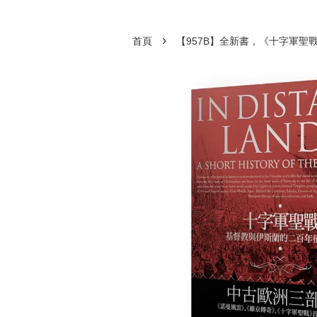
›
首頁
【957B】全新書，《十字軍聖戰