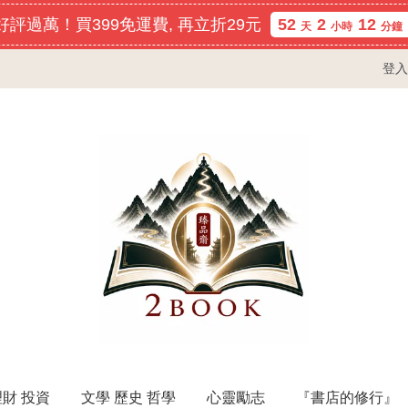
評過萬！買399免運費, 再立折29元
52
2
12
天
小時
分鐘
登入
理財 投資
文學 歷史 哲學
心靈勵志
『書店的修行』