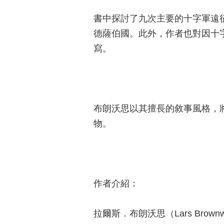
書中探討了九次主要的十字軍遠
德薩伯國。此外，作者也對因十
寫。
布朗沃思以其擅長的敘事風格，
物。
作者介紹：
拉爾斯．布朗沃思（Lars Br