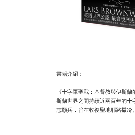
書籍介紹：
《十字軍聖戰：基督教與伊斯蘭的
斯蘭世界之間持續近兩百年的十
志願兵，旨在收復聖地耶路撒冷