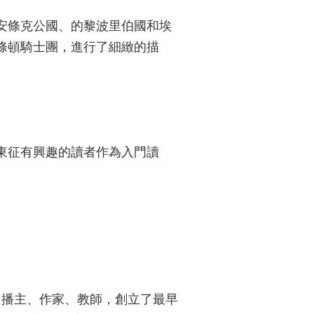
安條克公國、的黎波里伯國和埃
條頓騎士團，進行了細緻的描
東征有興趣的讀者作為入門讀
，著名播主、作家、教師，創立了最早