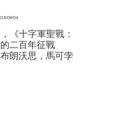
08/04
新書，《十字軍聖戰：
蘭的二百年征戰
．布朗沃思，馬可孛