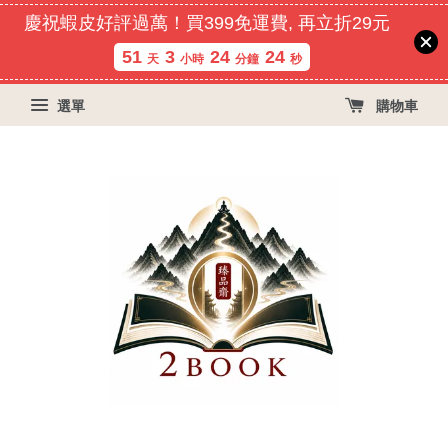
慶祝蝦皮好評過萬！買399免運費, 再立折29元
51
3
24
24
天
小時
分鐘
秒
選單
購物車