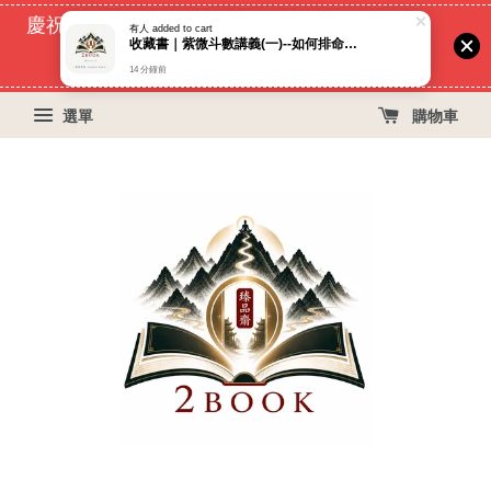
14 分鐘前
慶祝蝦皮好評過萬！買399免運費, 再立折29元
51
9
3
11
天
小時
分鐘
秒
選單
購物車