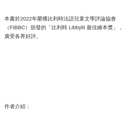
本書於2022年榮獲比利時法語兒童文學評論協會
（FIBBC）頒發的「比利時 Libbylit 最佳繪本獎」，
廣受各界好評。
作者介紹：