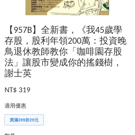
【957B】全新書，《我45歲學
存股，股利年領200萬：投資晚
鳥退休教師教你「咖啡園存股
法」讓股市變成你的搖錢樹，
謝士英
NT$ 319
適用優惠
買滿399折29元