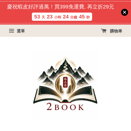
慶祝蝦皮好評過萬！買399免運費, 再立折29元
53
23
24
44
天
小時
分鐘
秒
選單
購物車