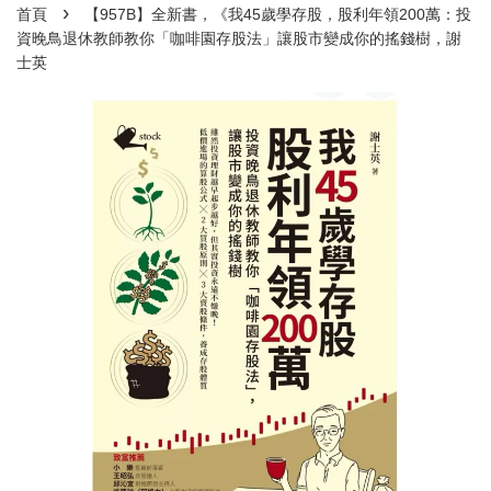
›
首頁
【957B】全新書，《我45歲學存股，股利年領200萬：投
資晚鳥退休教師教你「咖啡園存股法」讓股市變成你的搖錢樹，謝
士英