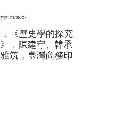
21/09/07
新書，《歷史學的探究
冊》，陳建守、韓承
萬雅筑，臺灣商務印