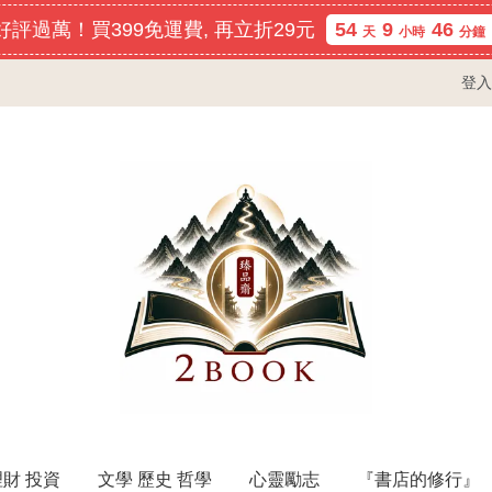
評過萬！買399免運費, 再立折29元
54
9
46
天
小時
分鐘
登入
理財 投資
文學 歷史 哲學
心靈勵志
『書店的修行』