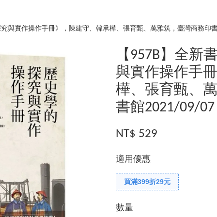
探究與實作操作手冊》，陳建守、韓承樺、張育甄、萬雅筑，臺灣商務印書館20
【957B】全
與實作操作手
樺、張育甄、
書館2021/09/07
NT$ 529
適用優惠
買滿399折29元
數量