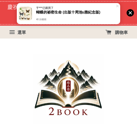
40 分鐘前
慶祝蝦皮好評過萬！買399免運費, 再立折29元
51
2
52
35
天
小時
分鐘
秒
選單
購物車