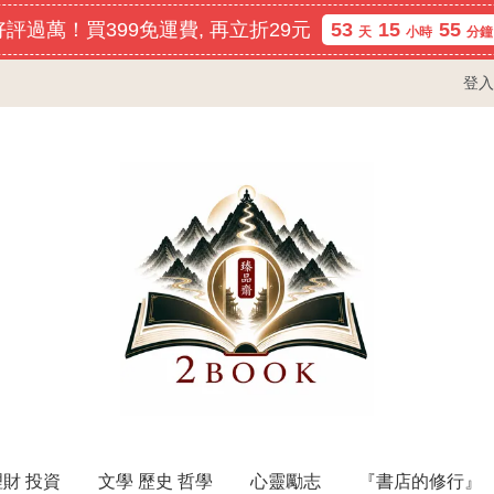
評過萬！買399免運費, 再立折29元
53
15
55
天
小時
分鐘
登入
理財 投資
文學 歷史 哲學
心靈勵志
『書店的修行』