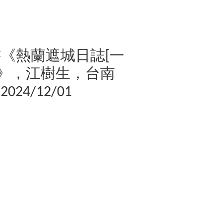
書《熱蘭遮城日誌[一
]》，江樹生，台南
4/12/01