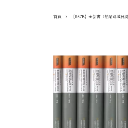
›
首頁
【957B】全新書《熱蘭遮城日誌[