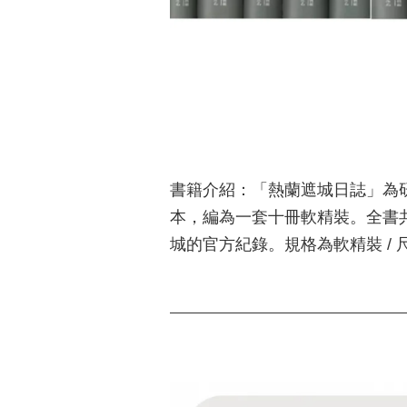
書籍介紹：「熱蘭遮城日誌」為
本，編為一套十冊軟精裝。全書共
城的官方紀錄。規格為軟精裝 / 尺寸