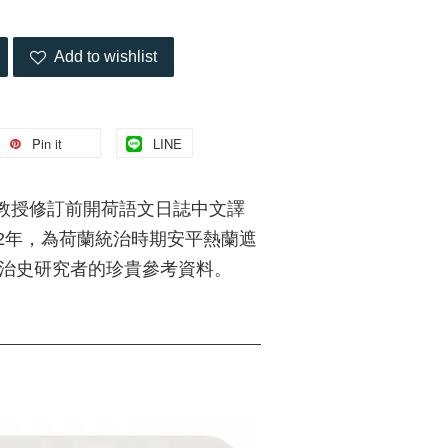
Add to wishlist
Pin it
LINE
教授修訂前開荷語文日誌中文譯
62年，為荷蘭統治時期安平熱蘭遮
文獻與荷治史研究者的珍貴參考資料。