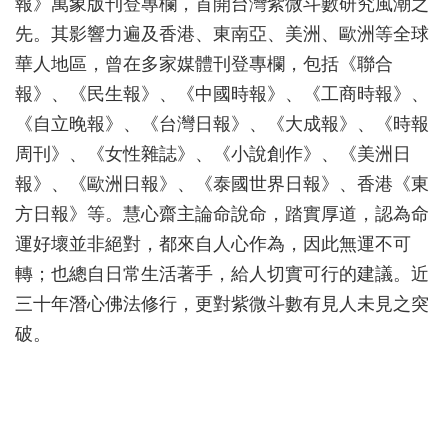
報》萬象版刊登專欄，首開台灣紫微斗數研究風潮之
先。其影響力遍及香港、東南亞、美洲、歐洲等全球
華人地區，曾在多家媒體刊登專欄，包括《聯合
報》、《民生報》、《中國時報》、《工商時報》、
《自立晚報》、《台灣日報》、《大成報》、《時報
周刊》、《女性雜誌》、《小說創作》、《美洲日
報》、《歐洲日報》、《泰國世界日報》、香港《東
方日報》等。慧心齋主論命說命，踏實厚道，認為命
運好壞並非絕對，都來自人心作為，因此無運不可
轉；也總自日常生活著手，給人切實可行的建議。近
三十年潛心佛法修行，更對紫微斗數有見人未見之突
破。