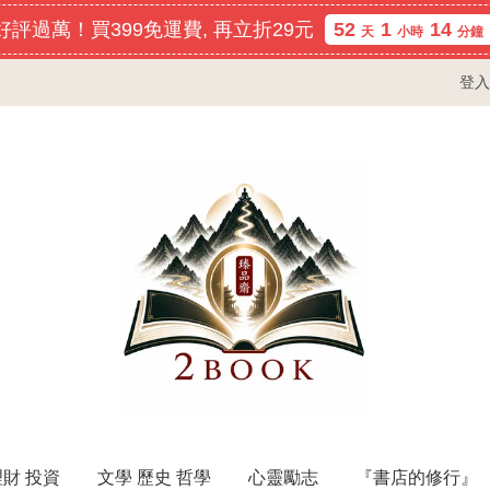
評過萬！買399免運費, 再立折29元
52
1
14
天
小時
分鐘
登入
理財 投資
文學 歷史 哲學
心靈勵志
『書店的修行』