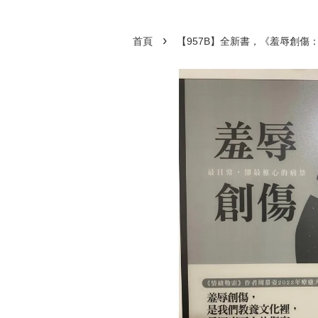
›
首頁
【957B】全新書，《羞辱創傷：