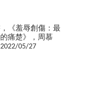
新書，《羞辱創傷：最
心的痛楚》，周慕
2/05/27