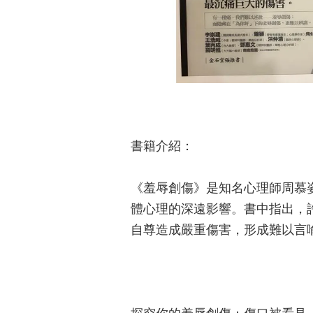
書籍介紹：
《羞辱創傷》是知名心理師周慕
體心理的深遠影響。書中指出，
自尊造成嚴重傷害，形成難以言