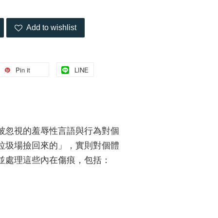
Add to wishlist
Pin it
LINE
被忽視的羞辱性言語與行為對個
垃圾場撿回來的」，實則對個體
並處理這些內在傷痕，包括：