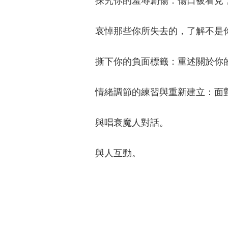
探究你的羞辱創傷：傷口被看見
哀悼那些你所失去的，了解不是
撕下你的負面標籤：重述關於你
情緒調節的練習與重新建立：面
與唱衰魔人對話。
與人互動。