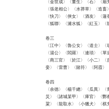
〈金世成〉〈董生〉〈石〉〈廟
〈張老相公〉〈水莽草〉〈造畜
〈快刀〉〈俠女〉〈酒友〉〈蓮
〈狐聯〉〈濰水狐〉〈紅玉〉〈
卷三
〈江中〉〈魯公女〉〈道士〉〈
〈湯公〉〈閻羅〉〈連瑣〉〈單
〈商三官〉〈於江〉〈小二〉〈
妾〉〈雷曹〉〈賭符〉〈阿霞〉
卷四
〈余德〉〈楊千總〉〈瓜異〉〈
災〉〈諸城某甲〉〈庫官〉〈酆
粱〉〈龍取水〉〈小獵犬〉〈棋