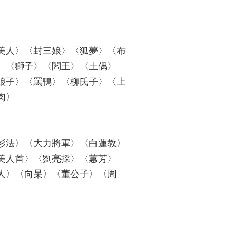
美人〉〈封三娘〉〈狐夢〉〈布
〉〈獅子〉〈閻王〉〈土偶〉
娘子〉〈罵鴨〉〈柳氏子〉〈上
肉〉
衫法〉〈大力將軍〉〈白蓮教〉
美人首〉〈劉亮採〉〈蕙芳〉
人〉〈向杲〉〈董公子〉〈周
〉