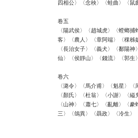
四相公〉〈念秧〉〈蛙曲〉〈鼠
卷五
〈陽武侯〉〈趙城虎〉〈螳螂捕
客〉〈農人〉〈章阿端〉〈稞秭
〈長治女子〉〈義犬〉〈鄱陽神
仙〉〈侯靜山〉〈錢流〉〈郭生
卷六
〈潞令〉〈馬介甫〉〈魁星〉〈
〈顏氏〉〈杜翁〉〈小謝〉〈縊
〈山神〉〈蕭七〉〈亂離〉〈豢
三〉〈鴿異〉〈聶政〉〈冷生〉