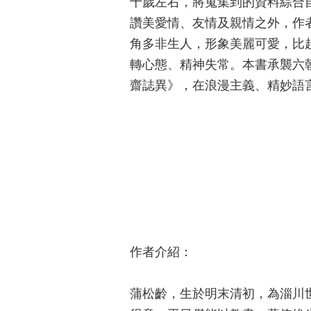
十歲左右，將蒐集到的資料綜合
讚美愛情、友情及親情之外，作
角多非生人，形象美麗可愛，比
轉心態、精神失常。本書承襲六
齋誌異》，在浪漫主義、精妙語
作者介紹：
蒲松齡，生於明末清初，為淄川