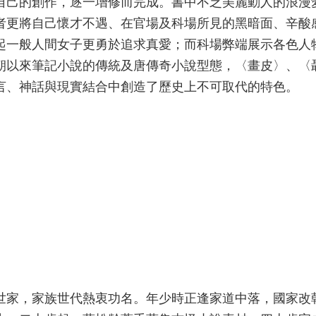
自己的創作，逐一增修而完成。書中不乏美麗動人的浪漫
者更將自己懷才不遇、在官場及科場所見的黑暗面、辛酸
起一般人間女子更勇於追求真愛；而科場弊端展示各色人
朝以來筆記小說的傳統及唐傳奇小說型態，〈畫皮〉、〈
言、神話與現實結合中創造了歷史上不可取代的特色。
世家，家族世代熱衷功名。年少時正逢家道中落，國家改