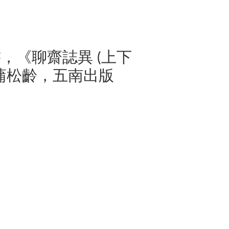
書，《聊齋誌異 (上下
，蒲松齡，五南出版