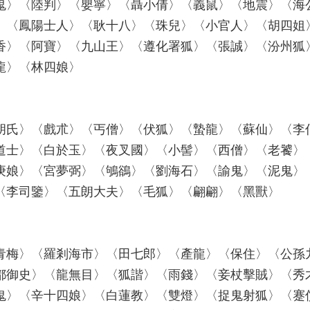
鬼〉〈陸判〉〈嬰寧〉〈聶小倩〉〈義鼠〉〈地震〉〈海
〉〈鳳陽士人〉〈耿十八〉〈珠兒〉〈小官人〉〈胡四姐
香〉〈阿寶〉〈九山王〉〈遵化署狐〉〈張誠〉〈汾州狐
龍〉〈林四娘〉
胡氏〉〈戲朮〉〈丐僧〉〈伏狐〉〈蟄龍〉〈蘇仙〉〈李
道士〉〈白於玉〉〈夜叉國〉〈小髻〉〈西僧〉〈老饕〉
庚娘〉〈宮夢弼〉〈鴝鵒〉〈劉海石〉〈諭鬼〉〈泥鬼〉
〈李司鑒〉〈五朗大夫〉〈毛狐〉〈翩翩〉〈黑獸〉
青梅〉〈羅剎海市〉〈田七郎〉〈產龍〉〈保住〉〈公孫
都御史〉〈龍無目〉〈狐諧〉〈雨錢〉〈妾杖擊賊〉〈秀
鬼〉〈辛十四娘〉〈白蓮教〉〈雙燈〉〈捉鬼射狐〉〈蹇