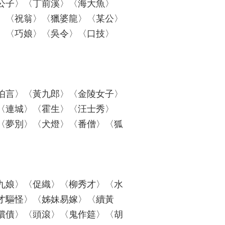
公子〉〈丁前溪〉〈海大魚〉
〉〈祝翁〉〈獵婆龍〉〈某公〉
〉〈巧娘〉〈吳令〉〈口技〉
伯言〉〈黃九郎〉〈金陵女子〉
〈連城〉〈霍生〉〈汪士秀〉
〈夢別〉〈犬燈〉〈番僧〉〈狐
九娘〉〈促織〉〈柳秀才〉〈水
才驅怪〉〈姊妹易嫁〉〈續黃
償債〉〈頭滾〉〈鬼作筵〉〈胡