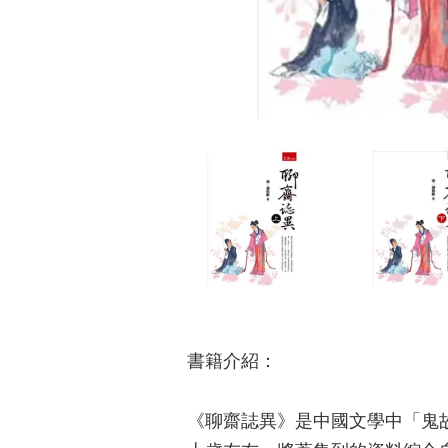
書籍介紹：
《聊齋誌異》是中國文學中「鬼