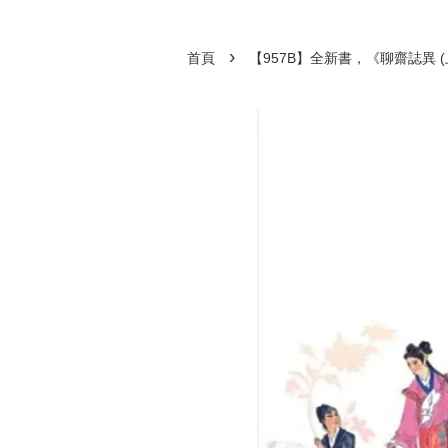
›
首頁
【957B】全新書，《聊齋誌異 (上