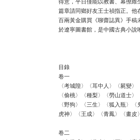
得意，平日僅能以教書、幕僚維
篇章請同鄉好友王士禎指正。他
百兩黃金購買《聊齋誌異》手稿
於遼寧圖書館，是中國古典小說
目錄
卷一
〈考城隍〉〈耳中人〉〈屍變〉
〈偷桃〉〈種梨〉〈勞山道士〉
〈野狗〉〈三生〉〈狐入瓶〉〈
虎神〉〈王成〉〈青鳳〉〈畫皮
卷二