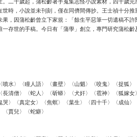
生。二十歲起，蒲松齡著手蒐集志怪小說素材，四十歲完
在世時，小說並未刊刻，僅在同儕間傳抄。王士禎十分推
未果，因蒲松齡曾立下家規：「餘生平惡筆一切遺稿不許
唯一存世的手稿。今日有「蒲學」創立，專門研究蒲松齡
〈噴水〉〈瞳人語〉〈畫壁〉〈山魈〉〈咬鬼〉〈捉狐〉
〈長清僧〉〈蛇人〉〈斫蟒〉〈犬奸〉〈雹神〉〈狐嫁女
鬼哭〉〈真定女〉〈焦螟〉〈葉生〉〈四十千〉〈成仙〉
〉〈賈兒〉〈蛇癖〉