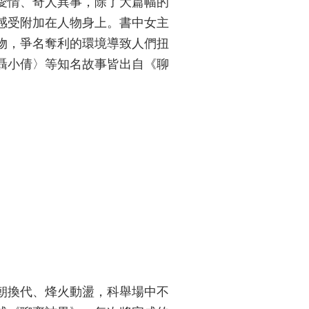
愛情、奇人異事，除了大篇幅的
感受附加在人物身上。書中女主
物，爭名奪利的環境導致人們扭
聶小倩〉等知名故事皆出自《聊
朝換代、烽火動盪，科舉場中不