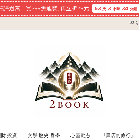
評過萬！買399免運費, 再立折29元
53
3
34
天
小時
分鐘
登入
理財 投資
文學 歷史 哲學
心靈勵志
『書店的修行』