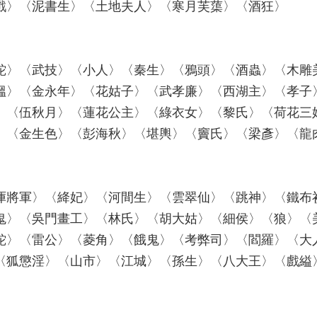
戲〉〈泥書生〉〈土地夫人〉〈寒月芙蕖〉〈酒狂〉
蛇〉〈武技〉〈小人〉〈秦生〉〈鴉頭〉〈酒蟲〉〈木雕
媼〉〈金永年〉〈花姑子〉〈武孝廉〉〈西湖主〉〈孝子
〉〈伍秋月〉〈蓮花公主〉〈綠衣女〉〈黎氏〉〈荷花三
〉〈金生色〉〈彭海秋〉〈堪輿〉〈竇氏〉〈梁彥〉〈龍
厙將軍〉〈絳妃〉〈河間生〉〈雲翠仙〉〈跳神〉〈鐵布
鬼〉〈吳門畫工〉〈林氏〉〈胡大姑〉〈細侯〉〈狼〉〈
蛇〉〈雷公〉〈菱角〉〈餓鬼〉〈考弊司〉〈閻羅〉〈大
〈狐懲淫〉〈山市〉〈江城〉〈孫生〉〈八大王〉〈戲縊