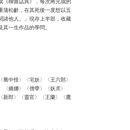
成《聊齋誌異》，每次將完成的
重蒲松齡，在其死後一度想以五
閱諸他人。」現存上半部，收藏
及其一生作品的學問。
〈蕎中怪〉〈宅妖〉〈王六郎〉
〉〈嬌娜〉〈僧孽〉〈妖朮〉
〈新郎〉〈靈官〉〈王蘭〉〈鷹