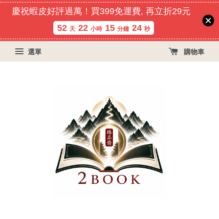
慶祝蝦皮好評過萬！買399免運費, 再立折29元
52
22
15
23
天
小時
分鐘
秒
選單
購物車