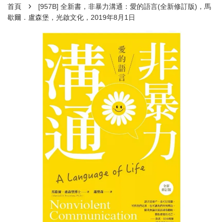
›
首頁
[957B] 全新書，非暴力溝通：愛的語言(全新修訂版)，馬
歇爾．盧森堡，光啟文化，2019年8月1日